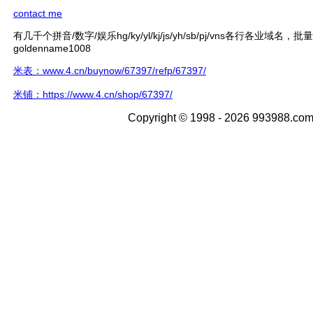
contact me
有几千个拼音/数字/娱乐hg/ky/yl/kj/js/yh/sb/pj/vns各行各业域名，
goldenname1008
米表：www.4.cn/buynow/67397/refp/67397/
米铺：https://www.4.cn/shop/67397/
Copyright © 1998 - 2026 993988.com 